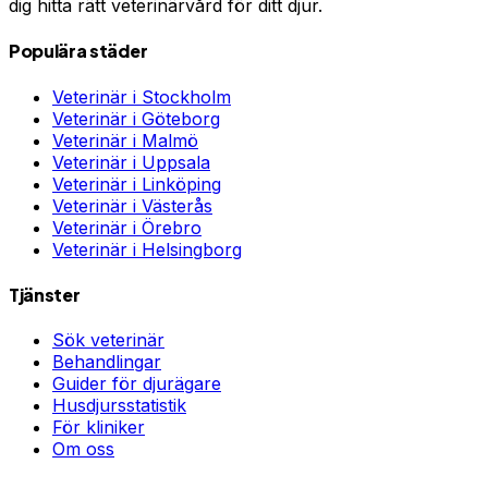
dig hitta rätt veterinärvård för ditt djur.
Populära städer
Veterinär i
Stockholm
Veterinär i
Göteborg
Veterinär i
Malmö
Veterinär i
Uppsala
Veterinär i
Linköping
Veterinär i
Västerås
Veterinär i
Örebro
Veterinär i
Helsingborg
Tjänster
Sök veterinär
Behandlingar
Guider för djurägare
Husdjursstatistik
För kliniker
Om oss