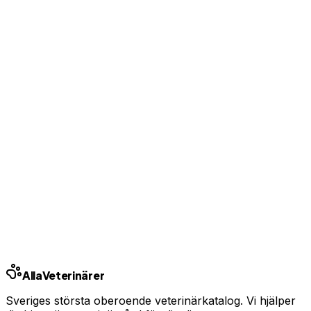
Visa kontaktuppgifter för kunder
Bas-profil från 99 kr/mån — ingen bindningstid
Uppgradera från 99 kr/mån
Ingen bindningstid · Synlig inom 24h
Har du djurförsäkring?
En oväntad veterinärräkning kan bli tusentals kronor.
Jämför priser och hitta rätt skydd för ditt husdjur.
Jämför djurförsäkringar
Annons · Samarbete med allaforsakringar.com
Ring kliniken
Alla
Veterinärer
Sveriges största oberoende veterinärkatalog. Vi hjälper