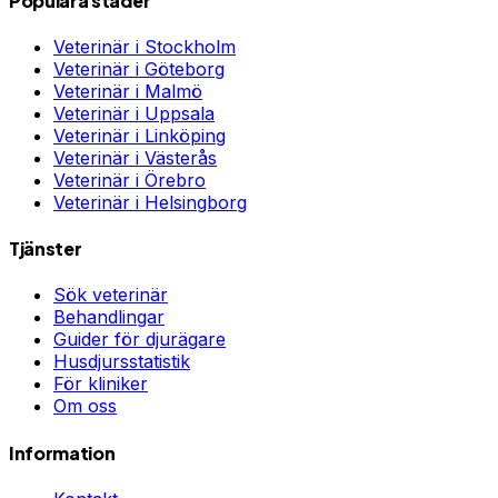
Populära städer
Veterinär i
Stockholm
Veterinär i
Göteborg
Veterinär i
Malmö
Veterinär i
Uppsala
Veterinär i
Linköping
Veterinär i
Västerås
Veterinär i
Örebro
Veterinär i
Helsingborg
Tjänster
Sök veterinär
Behandlingar
Guider för djurägare
Husdjursstatistik
För kliniker
Om oss
Information