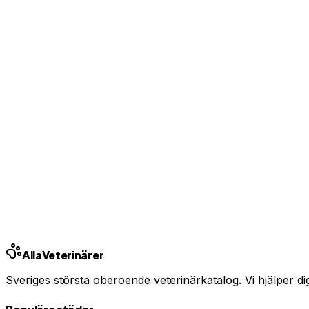
Visa kontaktuppgifter för kunder
Bas-profil från 99 kr/mån — ingen bindningstid
Uppgradera från 99 kr/mån
Ingen bindningstid · Synlig inom 24h
Har du djurförsäkring?
En oväntad veterinärräkning kan bli tusentals kronor. Jämfö
Jämför djurförsäkringar
Annons · Samarbete med allaforsakringar.com
Alla
Veterinärer
Sveriges största oberoende veterinärkatalog. Vi hjälper dig h