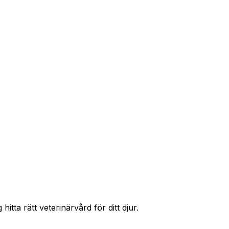
r priser och hitta rätt skydd för ditt husdjur.
itta rätt veterinärvård för ditt djur.