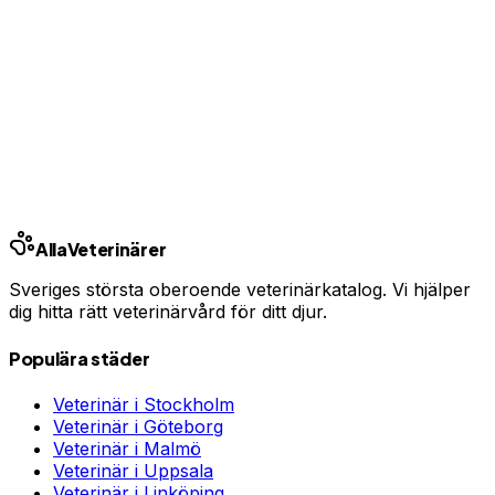
Har du djurförsäkring?
En oväntad veterinärräkning kan bli tusentals kronor.
Jämför priser och hitta rätt skydd för ditt husdjur.
Jämför djurförsäkringar
Annons · Samarbete med allaforsakringar.com
Ring kliniken
Alla
Veterinärer
Sveriges största oberoende veterinärkatalog. Vi hjälper
dig hitta rätt veterinärvård för ditt djur.
Populära städer
Veterinär i
Stockholm
Veterinär i
Göteborg
Veterinär i
Malmö
Veterinär i
Uppsala
Veterinär i
Linköping