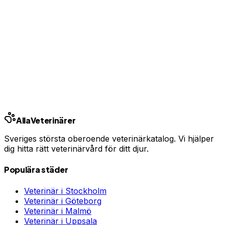
Har du djurförsäkring?
En oväntad veterinärräkning kan bli tusentals kronor.
Jämför priser och hitta rätt skydd för ditt husdjur.
Jämför djurförsäkringar
Annons · Samarbete med allaforsakringar.com
Alla
Veterinärer
Sveriges största oberoende veterinärkatalog. Vi hjälper
dig hitta rätt veterinärvård för ditt djur.
Populära städer
Veterinär i
Stockholm
Veterinär i
Göteborg
Veterinär i
Malmö
Veterinär i
Uppsala