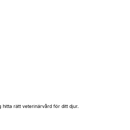
r priser och hitta rätt skydd för ditt husdjur.
itta rätt veterinärvård för ditt djur.