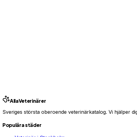
Bas-profil från 99 kr/mån — ingen bindningstid
Uppgradera från 99 kr/mån
Ingen bindningstid · Synlig inom 24h
Har du djurförsäkring?
En oväntad veterinärräkning kan bli tusentals kronor. Jämfö
Jämför djurförsäkringar
Annons · Samarbete med allaforsakringar.com
Alla
Veterinärer
Sveriges största oberoende veterinärkatalog. Vi hjälper dig h
Populära städer