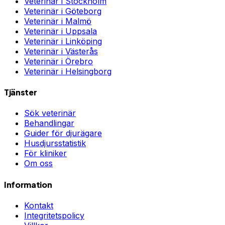
Veterinär i
Stockholm
Veterinär i
Göteborg
Veterinär i
Malmö
Veterinär i
Uppsala
Veterinär i
Linköping
Veterinär i
Västerås
Veterinär i
Örebro
Veterinär i
Helsingborg
Tjänster
Sök veterinär
Behandlingar
Guider för djurägare
Husdjursstatistik
För kliniker
Om oss
Information
Kontakt
Integritetspolicy