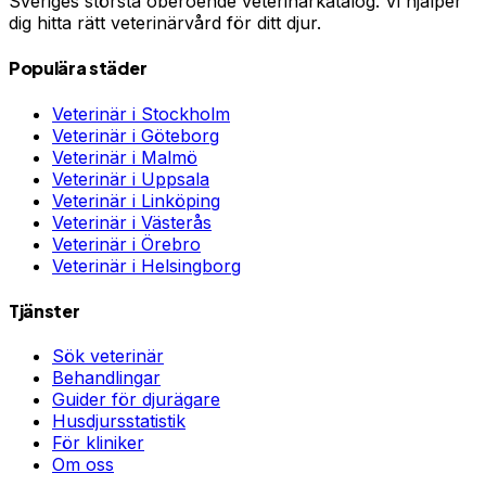
Sveriges största oberoende veterinärkatalog. Vi hjälper
dig hitta rätt veterinärvård för ditt djur.
Populära städer
Veterinär i
Stockholm
Veterinär i
Göteborg
Veterinär i
Malmö
Veterinär i
Uppsala
Veterinär i
Linköping
Veterinär i
Västerås
Veterinär i
Örebro
Veterinär i
Helsingborg
Tjänster
Sök veterinär
Behandlingar
Guider för djurägare
Husdjursstatistik
För kliniker
Om oss