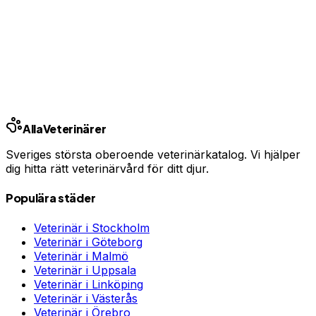
Har du djurförsäkring?
En oväntad veterinärräkning kan bli tusentals kronor.
Jämför priser och hitta rätt skydd för ditt husdjur.
Jämför djurförsäkringar
Annons · Samarbete med allaforsakringar.com
Alla
Veterinärer
Sveriges största oberoende veterinärkatalog. Vi hjälper
dig hitta rätt veterinärvård för ditt djur.
Populära städer
Veterinär i
Stockholm
Veterinär i
Göteborg
Veterinär i
Malmö
Veterinär i
Uppsala
Veterinär i
Linköping
Veterinär i
Västerås
Veterinär i
Örebro