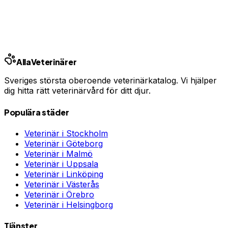
Jämför djurförsäkringar
Annons · Samarbete med allaforsakringar.com
Alla
Veterinärer
Sveriges största oberoende veterinärkatalog. Vi hjälper
dig hitta rätt veterinärvård för ditt djur.
Populära städer
Veterinär i
Stockholm
Veterinär i
Göteborg
Veterinär i
Malmö
Veterinär i
Uppsala
Veterinär i
Linköping
Veterinär i
Västerås
Veterinär i
Örebro
Veterinär i
Helsingborg
Tjänster