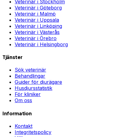
Veterinär i
Stockholm
Veterinär i
Göteborg
Veterinär i
Malmö
Veterinär i
Uppsala
Veterinär i
Linköping
Veterinär i
Västerås
Veterinär i
Örebro
Veterinär i
Helsingborg
Tjänster
Sök veterinär
Behandlingar
Guider för djurägare
Husdjursstatistik
För kliniker
Om oss
Information
Kontakt
Integritetspolicy