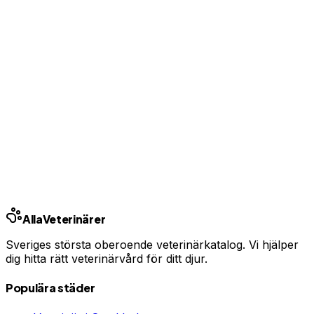
Uppgradera från 99 kr/mån
Ingen bindningstid · Synlig inom 24h
Har du djurförsäkring?
En oväntad veterinärräkning kan bli tusentals kronor.
Jämför priser och hitta rätt skydd för ditt husdjur.
Jämför djurförsäkringar
Annons · Samarbete med allaforsakringar.com
Alla
Veterinärer
Sveriges största oberoende veterinärkatalog. Vi hjälper
dig hitta rätt veterinärvård för ditt djur.
Populära städer