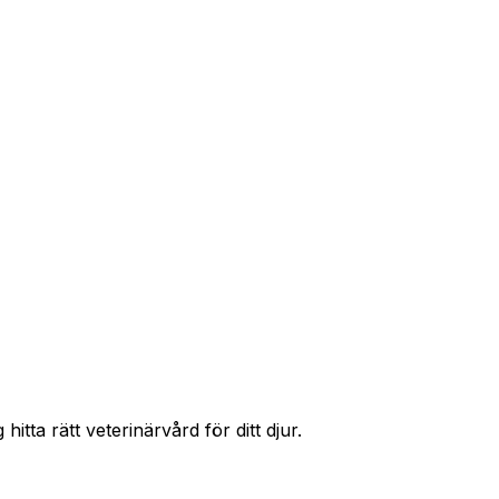
r priser och hitta rätt skydd för ditt husdjur.
itta rätt veterinärvård för ditt djur.