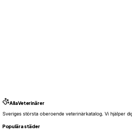
Visa kontaktuppgifter för kunder
Bas-profil från 99 kr/mån — ingen bindningstid
Uppgradera från 99 kr/mån
Ingen bindningstid · Synlig inom 24h
Har du djurförsäkring?
En oväntad veterinärräkning kan bli tusentals kronor. Jämfö
Jämför djurförsäkringar
Annons · Samarbete med allaforsakringar.com
Alla
Veterinärer
Sveriges största oberoende veterinärkatalog. Vi hjälper dig h
Populära städer