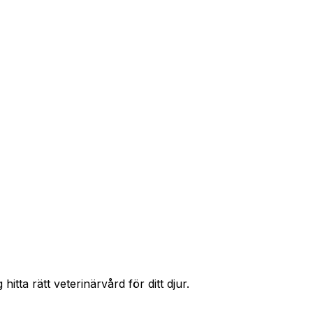
r priser och hitta rätt skydd för ditt husdjur.
itta rätt veterinärvård för ditt djur.