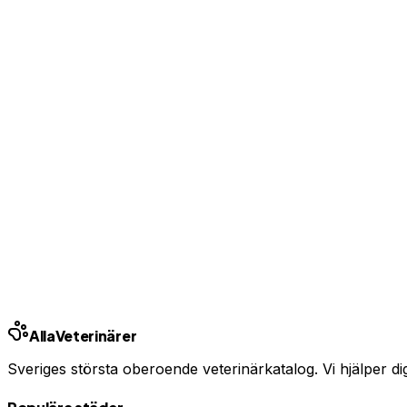
Visa kontaktuppgifter för kunder
Bas-profil från 99 kr/mån — ingen bindningstid
Uppgradera från 99 kr/mån
Ingen bindningstid · Synlig inom 24h
Har du djurförsäkring?
En oväntad veterinärräkning kan bli tusentals kronor. Jämfö
Jämför djurförsäkringar
Annons · Samarbete med allaforsakringar.com
Alla
Veterinärer
Sveriges största oberoende veterinärkatalog. Vi hjälper dig h