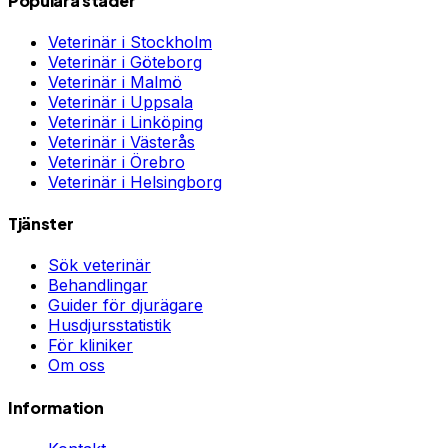
Populära städer
Veterinär i
Stockholm
Veterinär i
Göteborg
Veterinär i
Malmö
Veterinär i
Uppsala
Veterinär i
Linköping
Veterinär i
Västerås
Veterinär i
Örebro
Veterinär i
Helsingborg
Tjänster
Sök veterinär
Behandlingar
Guider för djurägare
Husdjursstatistik
För kliniker
Om oss
Information