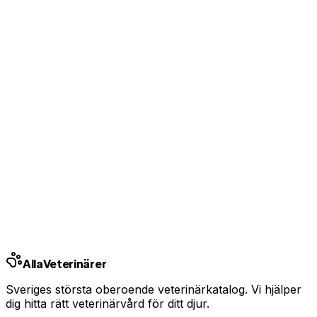
Visa kontaktuppgifter för kunder
Bas-profil från 99 kr/mån — ingen bindningstid
Uppgradera från 99 kr/mån
Ingen bindningstid · Synlig inom 24h
Har du djurförsäkring?
En oväntad veterinärräkning kan bli tusentals kronor.
Jämför priser och hitta rätt skydd för ditt husdjur.
Jämför djurförsäkringar
Annons · Samarbete med allaforsakringar.com
Alla
Veterinärer
Sveriges största oberoende veterinärkatalog. Vi hjälper
dig hitta rätt veterinärvård för ditt djur.