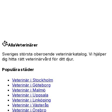
En oväntad veterinärräkning kan bli tusentals kronor.
Jämför priser och hitta rätt skydd för ditt husdjur.
Jämför djurförsäkringar
Annons · Samarbete med allaforsakringar.com
Alla
Veterinärer
Sveriges största oberoende veterinärkatalog. Vi hjälper
dig hitta rätt veterinärvård för ditt djur.
Populära städer
Veterinär i
Stockholm
Veterinär i
Göteborg
Veterinär i
Malmö
Veterinär i
Uppsala
Veterinär i
Linköping
Veterinär i
Västerås
Veterinär i
Örebro