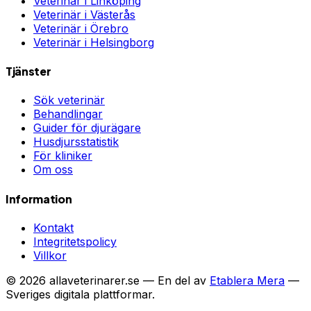
Veterinär i
Linköping
Veterinär i
Västerås
Veterinär i
Örebro
Veterinär i
Helsingborg
Tjänster
Sök veterinär
Behandlingar
Guider för djurägare
Husdjursstatistik
För kliniker
Om oss
Information
Kontakt
Integritetspolicy
Villkor
©
2026
allaveterinarer.se — En del av
Etablera Mera
—
Sveriges digitala plattformar.