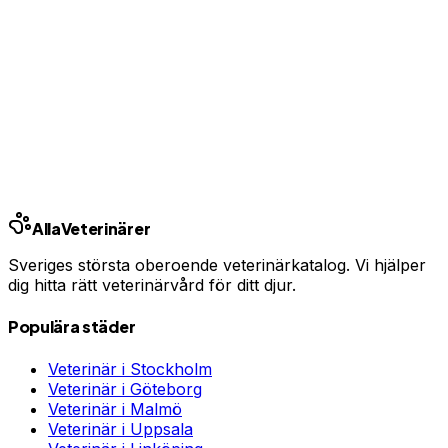
Har du djurförsäkring?
En oväntad veterinärräkning kan bli tusentals kronor.
Jämför priser och hitta rätt skydd för ditt husdjur.
Jämför djurförsäkringar
Annons · Samarbete med allaforsakringar.com
Alla
Veterinärer
Sveriges största oberoende veterinärkatalog. Vi hjälper
dig hitta rätt veterinärvård för ditt djur.
Populära städer
Veterinär i
Stockholm
Veterinär i
Göteborg
Veterinär i
Malmö
Veterinär i
Uppsala