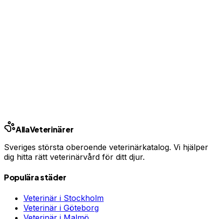
Ingen bindningstid · Synlig inom 24h
Har du djurförsäkring?
En oväntad veterinärräkning kan bli tusentals kronor.
Jämför priser och hitta rätt skydd för ditt husdjur.
Jämför djurförsäkringar
Annons · Samarbete med allaforsakringar.com
Alla
Veterinärer
Sveriges största oberoende veterinärkatalog. Vi hjälper
dig hitta rätt veterinärvård för ditt djur.
Populära städer
Veterinär i
Stockholm
Veterinär i
Göteborg
Veterinär i
Malmö