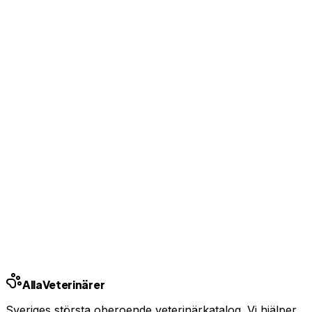
Äger du denna klinik?
Visa kontaktuppgifter för kunder
Bas-profil från 99 kr/mån — ingen bindningstid
Uppgradera från 99 kr/mån
Ingen bindningstid · Synlig inom 24h
Har du djurförsäkring?
En oväntad veterinärräkning kan bli tusentals kronor.
Jämför priser och hitta rätt skydd för ditt husdjur.
Jämför djurförsäkringar
Annons · Samarbete med allaforsakringar.com
Alla
Veterinärer
Sveriges största oberoende veterinärkatalog. Vi hjälper