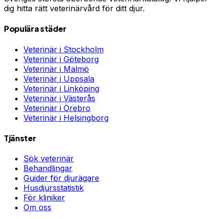
dig hitta rätt veterinärvård för ditt djur.
Populära städer
Veterinär i
Stockholm
Veterinär i
Göteborg
Veterinär i
Malmö
Veterinär i
Uppsala
Veterinär i
Linköping
Veterinär i
Västerås
Veterinär i
Örebro
Veterinär i
Helsingborg
Tjänster
Sök veterinär
Behandlingar
Guider för djurägare
Husdjursstatistik
För kliniker
Om oss