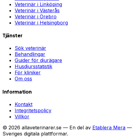
Veterinär i
Linköping
Veterinär i
Västerås
Veterinär i
Örebro
Veterinär i
Helsingborg
Tjänster
Sök veterinär
Behandlingar
Guider för djurägare
Husdjursstatistik
För kliniker
Om oss
Information
Kontakt
Integritetspolicy
Villkor
©
2026
allaveterinarer.se — En del av
Etablera Mera
—
Sveriges digitala plattformar.