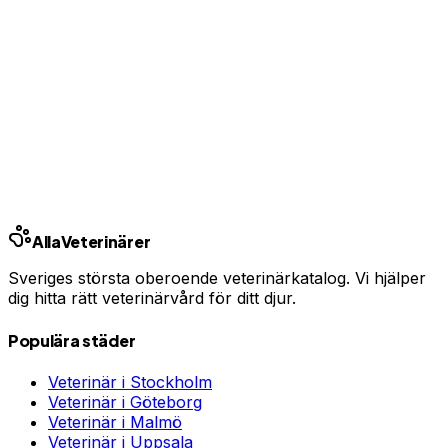
Har du djurförsäkring?
En oväntad veterinärräkning kan bli tusentals kronor.
Jämför priser och hitta rätt skydd för ditt husdjur.
Jämför djurförsäkringar
Annons · Samarbete med allaforsakringar.com
Alla
Veterinärer
Sveriges största oberoende veterinärkatalog. Vi hjälper
dig hitta rätt veterinärvård för ditt djur.
Populära städer
Veterinär i
Stockholm
Veterinär i
Göteborg
Veterinär i
Malmö
Veterinär i
Uppsala