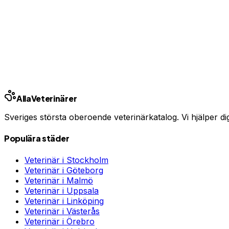
Har du djurförsäkring?
En oväntad veterinärräkning kan bli tusentals kronor. Jämfö
Jämför djurförsäkringar
Annons · Samarbete med allaforsakringar.com
Ring kliniken
Alla
Veterinärer
Sveriges största oberoende veterinärkatalog. Vi hjälper dig h
Populära städer
Veterinär i
Stockholm
Veterinär i
Göteborg
Veterinär i
Malmö
Veterinär i
Uppsala
Veterinär i
Linköping
Veterinär i
Västerås
Veterinär i
Örebro