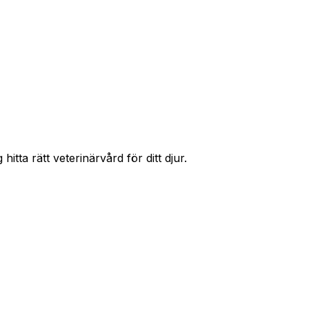
r priser och hitta rätt skydd för ditt husdjur.
itta rätt veterinärvård för ditt djur.