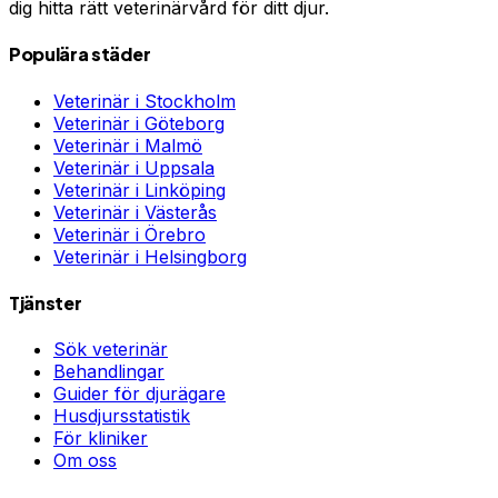
dig hitta rätt veterinärvård för ditt djur.
Populära städer
Veterinär i
Stockholm
Veterinär i
Göteborg
Veterinär i
Malmö
Veterinär i
Uppsala
Veterinär i
Linköping
Veterinär i
Västerås
Veterinär i
Örebro
Veterinär i
Helsingborg
Tjänster
Sök veterinär
Behandlingar
Guider för djurägare
Husdjursstatistik
För kliniker
Om oss