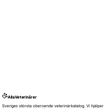
Visa kontaktuppgifter för kunder
Bas-profil från 99 kr/mån — ingen bindningstid
Uppgradera från 99 kr/mån
Ingen bindningstid · Synlig inom 24h
Har du djurförsäkring?
En oväntad veterinärräkning kan bli tusentals kronor.
Jämför priser och hitta rätt skydd för ditt husdjur.
Jämför djurförsäkringar
Annons · Samarbete med allaforsakringar.com
Alla
Veterinärer
Sveriges största oberoende veterinärkatalog. Vi hjälper