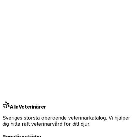
Bas-profil från 99 kr/mån — ingen bindningstid
Uppgradera från 99 kr/mån
Ingen bindningstid · Synlig inom 24h
Har du djurförsäkring?
En oväntad veterinärräkning kan bli tusentals kronor.
Jämför priser och hitta rätt skydd för ditt husdjur.
Jämför djurförsäkringar
Annons · Samarbete med allaforsakringar.com
Alla
Veterinärer
Sveriges största oberoende veterinärkatalog. Vi hjälper
dig hitta rätt veterinärvård för ditt djur.
Populära städer