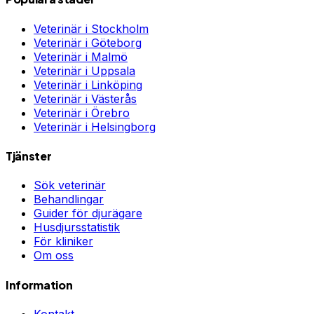
Veterinär i
Stockholm
Veterinär i
Göteborg
Veterinär i
Malmö
Veterinär i
Uppsala
Veterinär i
Linköping
Veterinär i
Västerås
Veterinär i
Örebro
Veterinär i
Helsingborg
Tjänster
Sök veterinär
Behandlingar
Guider för djurägare
Husdjursstatistik
För kliniker
Om oss
Information
Kontakt