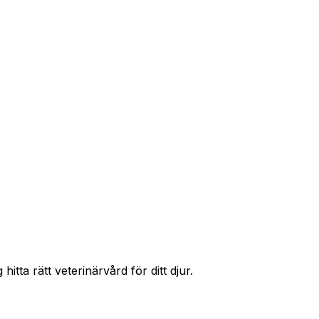
r priser och hitta rätt skydd för ditt husdjur.
itta rätt veterinärvård för ditt djur.