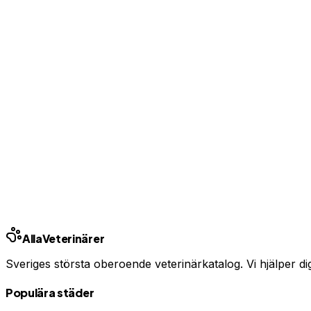
Bas-profil från 99 kr/mån — ingen bindningstid
Uppgradera från 99 kr/mån
Ingen bindningstid · Synlig inom 24h
Har du djurförsäkring?
En oväntad veterinärräkning kan bli tusentals kronor. Jämfö
Jämför djurförsäkringar
Annons · Samarbete med allaforsakringar.com
Alla
Veterinärer
Sveriges största oberoende veterinärkatalog. Vi hjälper dig h
Populära städer