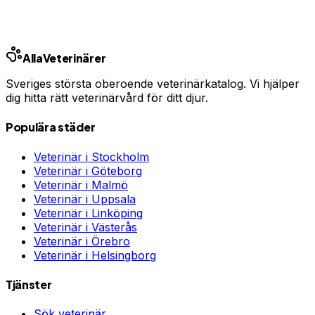
Jämför djurförsäkringar
Annons · Samarbete med allaforsakringar.com
Alla
Veterinärer
Sveriges största oberoende veterinärkatalog. Vi hjälper
dig hitta rätt veterinärvård för ditt djur.
Populära städer
Veterinär i
Stockholm
Veterinär i
Göteborg
Veterinär i
Malmö
Veterinär i
Uppsala
Veterinär i
Linköping
Veterinär i
Västerås
Veterinär i
Örebro
Veterinär i
Helsingborg
Tjänster
Sök veterinär