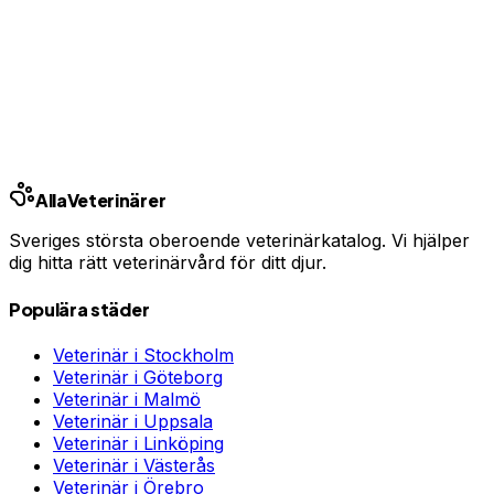
Har du djurförsäkring?
En oväntad veterinärräkning kan bli tusentals kronor.
Jämför priser och hitta rätt skydd för ditt husdjur.
Jämför djurförsäkringar
Annons · Samarbete med allaforsakringar.com
Alla
Veterinärer
Sveriges största oberoende veterinärkatalog. Vi hjälper
dig hitta rätt veterinärvård för ditt djur.
Populära städer
Veterinär i
Stockholm
Veterinär i
Göteborg
Veterinär i
Malmö
Veterinär i
Uppsala
Veterinär i
Linköping
Veterinär i
Västerås
Veterinär i
Örebro