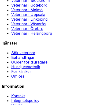
Veterinär i
Stockholm
Veterinär i
Göteborg
Veterinär i
Malmö
Veterinär i
Uppsala
Veterinär i
Linköping
Veterinär i
Västerås
Veterinär i
Örebro
Veterinär i
Helsingborg
Tjänster
Sök veterinär
Behandlingar
Guider för djurägare
Husdjursstatistik
För kliniker
Om oss
Information
Kontakt
Integritetspolicy