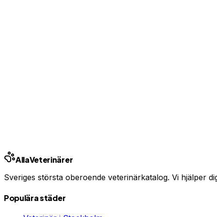
Bas-profil från 99 kr/mån — ingen bindningstid
Uppgradera från 99 kr/mån
Ingen bindningstid · Synlig inom 24h
Har du djurförsäkring?
En oväntad veterinärräkning kan bli tusentals kronor. Jämfö
Jämför djurförsäkringar
Annons · Samarbete med allaforsakringar.com
Alla
Veterinärer
Sveriges största oberoende veterinärkatalog. Vi hjälper dig h
Populära städer