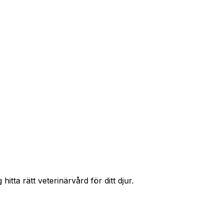
r priser och hitta rätt skydd för ditt husdjur.
itta rätt veterinärvård för ditt djur.