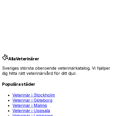
Har du djurförsäkring?
En oväntad veterinärräkning kan bli tusentals kronor.
Jämför priser och hitta rätt skydd för ditt husdjur.
Jämför djurförsäkringar
Annons · Samarbete med allaforsakringar.com
Ring kliniken
Alla
Veterinärer
Sveriges största oberoende veterinärkatalog. Vi hjälper
dig hitta rätt veterinärvård för ditt djur.
Populära städer
Veterinär i
Stockholm
Veterinär i
Göteborg
Veterinär i
Malmö
Veterinär i
Uppsala
Veterinär i
Linköping