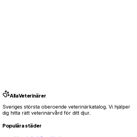
Uppgradera från 99 kr/mån
Ingen bindningstid · Synlig inom 24h
Har du djurförsäkring?
En oväntad veterinärräkning kan bli tusentals kronor.
Jämför priser och hitta rätt skydd för ditt husdjur.
Jämför djurförsäkringar
Annons · Samarbete med allaforsakringar.com
Alla
Veterinärer
Sveriges största oberoende veterinärkatalog. Vi hjälper
dig hitta rätt veterinärvård för ditt djur.
Populära städer