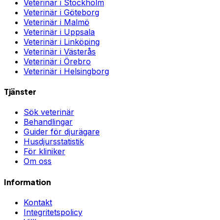
Veterinär i
Stockholm
Veterinär i
Göteborg
Veterinär i
Malmö
Veterinär i
Uppsala
Veterinär i
Linköping
Veterinär i
Västerås
Veterinär i
Örebro
Veterinär i
Helsingborg
Tjänster
Sök veterinär
Behandlingar
Guider för djurägare
Husdjursstatistik
För kliniker
Om oss
Information
Kontakt
Integritetspolicy