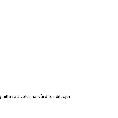
r priser och hitta rätt skydd för ditt husdjur.
itta rätt veterinärvård för ditt djur.