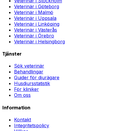
Veterinär i
Stockholm
Veterinär i
Göteborg
Veterinär i
Malmö
Veterinär i
Uppsala
Veterinär i
Linköping
Veterinär i
Västerås
Veterinär i
Örebro
Veterinär i
Helsingborg
Tjänster
Sök veterinär
Behandlingar
Guider för djurägare
Husdjursstatistik
För kliniker
Om oss
Information
Kontakt
Integritetspolicy