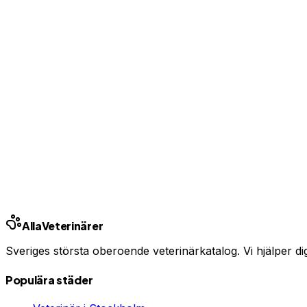
Bas-profil från 99 kr/mån — ingen bindningstid
Uppgradera från 99 kr/mån
Ingen bindningstid · Synlig inom 24h
Har du djurförsäkring?
En oväntad veterinärräkning kan bli tusentals kronor. Jämfö
Jämför djurförsäkringar
Annons · Samarbete med allaforsakringar.com
Alla
Veterinärer
Sveriges största oberoende veterinärkatalog. Vi hjälper dig h
Populära städer