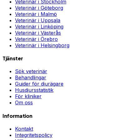
Veterinär i
Stockholm
Veterinär i
Göteborg
Veterinär i
Malmö
Veterinär i
Uppsala
Veterinär i
Linköping
Veterinär i
Västerås
Veterinär i
Örebro
Veterinär i
Helsingborg
Tjänster
Sök veterinär
Behandlingar
Guider för djurägare
Husdjursstatistik
För kliniker
Om oss
Information
Kontakt
Integritetspolicy