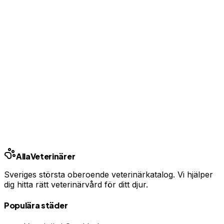
Uppgradera från 99 kr/mån
Ingen bindningstid · Synlig inom 24h
Har du djurförsäkring?
En oväntad veterinärräkning kan bli tusentals kronor.
Jämför priser och hitta rätt skydd för ditt husdjur.
Jämför djurförsäkringar
Annons · Samarbete med allaforsakringar.com
Alla
Veterinärer
Sveriges största oberoende veterinärkatalog. Vi hjälper
dig hitta rätt veterinärvård för ditt djur.
Populära städer