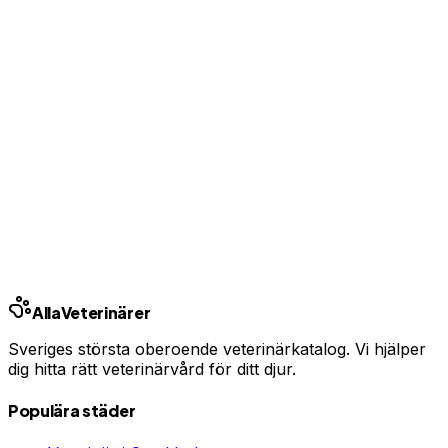
Uppgradera från 99 kr/mån
Ingen bindningstid · Synlig inom 24h
Har du djurförsäkring?
En oväntad veterinärräkning kan bli tusentals kronor.
Jämför priser och hitta rätt skydd för ditt husdjur.
Jämför djurförsäkringar
Annons · Samarbete med allaforsakringar.com
Alla
Veterinärer
Sveriges största oberoende veterinärkatalog. Vi hjälper
dig hitta rätt veterinärvård för ditt djur.
Populära städer