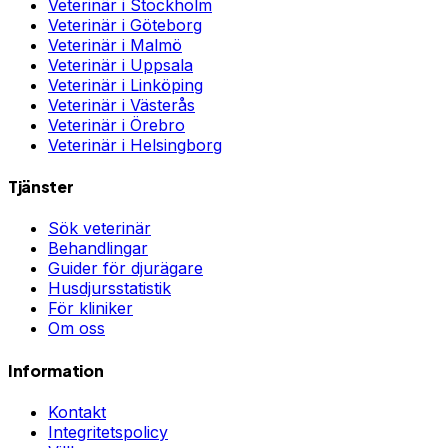
Veterinär i
Stockholm
Veterinär i
Göteborg
Veterinär i
Malmö
Veterinär i
Uppsala
Veterinär i
Linköping
Veterinär i
Västerås
Veterinär i
Örebro
Veterinär i
Helsingborg
Tjänster
Sök veterinär
Behandlingar
Guider för djurägare
Husdjursstatistik
För kliniker
Om oss
Information
Kontakt
Integritetspolicy