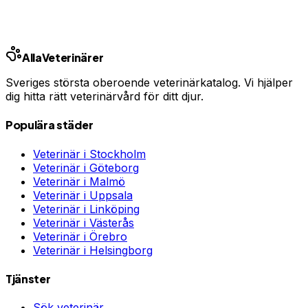
Jämför djurförsäkringar
Annons · Samarbete med allaforsakringar.com
Alla
Veterinärer
Sveriges största oberoende veterinärkatalog. Vi hjälper
dig hitta rätt veterinärvård för ditt djur.
Populära städer
Veterinär i
Stockholm
Veterinär i
Göteborg
Veterinär i
Malmö
Veterinär i
Uppsala
Veterinär i
Linköping
Veterinär i
Västerås
Veterinär i
Örebro
Veterinär i
Helsingborg
Tjänster
Sök veterinär