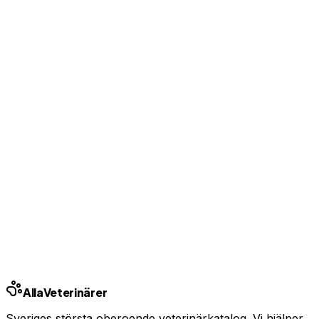
En oväntad veterinärräkning kan bli tusentals kronor.
Med rätt försäkring betalar du bara självrisken.
Hedvig
Från
99 kr/mån
Jämför priser
Annons · Samarbete med Addrevenue
Relaterade behandlingar
Vaccination hund
Tandsten hund
Avmaskning hund
Relaterade guider
Vad kostar veterinären 2026?
När ska du besöka veterinären?
Alla
Veterinärer
Sveriges största oberoende veterinärkatalog. Vi hjälper