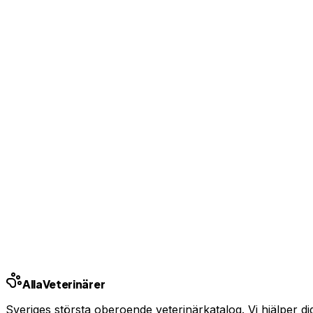
Teckna direkt online
Upp till 140 000 kr/år
Ingen bindningstid
Jämför pris
Jämför alla bolag
Se priser från Sveriges försäkringsbolag
Jämför djurförsäkringar
Annons — vi kan få ersättning om du tecknar. Samarbet
Andra städer
Stockholm
Göteborg
Malmö
Uppsala
Linköp
Alla
Veterinärer
Sveriges största oberoende veterinärkatalog. Vi hjälper dig h