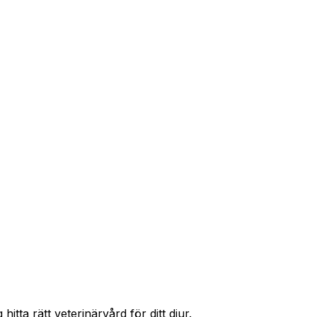
e med Addrevenue.
ing
Västerås
Örebro
Helsingborg
itta rätt veterinärvård för ditt djur.