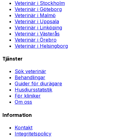
Veterinär i
Stockholm
Veterinär i
Göteborg
Veterinär i
Malmö
Veterinär i
Uppsala
Veterinär i
Linköping
Veterinär i
Västerås
Veterinär i
Örebro
Veterinär i
Helsingborg
Tjänster
Sök veterinär
Behandlingar
Guider för djurägare
Husdjursstatistik
För kliniker
Om oss
Information
Kontakt
Integritetspolicy