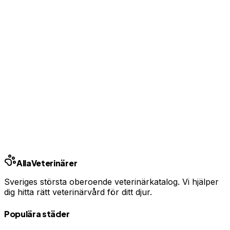
Jämför alla bolag
Se priser från Sveriges försäkringsbolag
Jämför djurförsäkringar
Annons — vi kan få ersättning om du tecknar.
Samarbete med Addrevenue.
Andra städer
Stockholm
Göteborg
Malmö
Uppsala
Linköping
Västerås
Örebro
Helsingborg
Alla
Veterinärer
Sveriges största oberoende veterinärkatalog. Vi hjälper
dig hitta rätt veterinärvård för ditt djur.
Populära städer