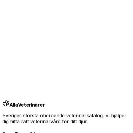
Jämför pris
Jämför alla bolag
Se priser från Sveriges försäkringsbolag
Jämför djurförsäkringar
Annons — vi kan få ersättning om du tecknar.
Samarbete med Addrevenue.
Andra städer
Stockholm
Göteborg
Malmö
Uppsala
Linköping
Västerås
Örebro
Helsingborg
Alla
Veterinärer
Sveriges största oberoende veterinärkatalog. Vi hjälper
dig hitta rätt veterinärvård för ditt djur.