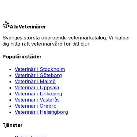
Stockholm
Göteborg
Malmö
Uppsala
Linköping
Västerås
Örebro
Helsingborg
Alla
Veterinärer
Sveriges största oberoende veterinärkatalog. Vi hjälper
dig hitta rätt veterinärvård för ditt djur.
Populära städer
Veterinär i
Stockholm
Veterinär i
Göteborg
Veterinär i
Malmö
Veterinär i
Uppsala
Veterinär i
Linköping
Veterinär i
Västerås
Veterinär i
Örebro
Veterinär i
Helsingborg
Tjänster