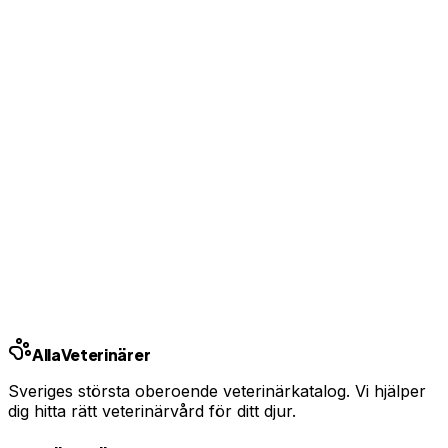
Jämför pris
Jämför alla bolag
Se priser från Sveriges försäkringsbolag
Jämför djurförsäkringar
Annons — vi kan få ersättning om du tecknar.
Samarbete med Addrevenue.
Andra städer
Stockholm
Göteborg
Malmö
Uppsala
Linköping
Västerås
Örebro
Helsingborg
Alla
Veterinärer
Sveriges största oberoende veterinärkatalog. Vi hjälper
dig hitta rätt veterinärvård för ditt djur.