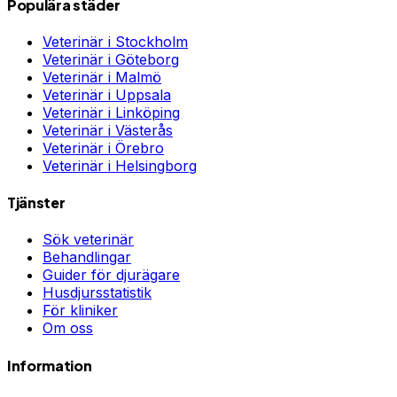
Populära städer
Veterinär i
Stockholm
Veterinär i
Göteborg
Veterinär i
Malmö
Veterinär i
Uppsala
Veterinär i
Linköping
Veterinär i
Västerås
Veterinär i
Örebro
Veterinär i
Helsingborg
Tjänster
Sök veterinär
Behandlingar
Guider för djurägare
Husdjursstatistik
För kliniker
Om oss
Information