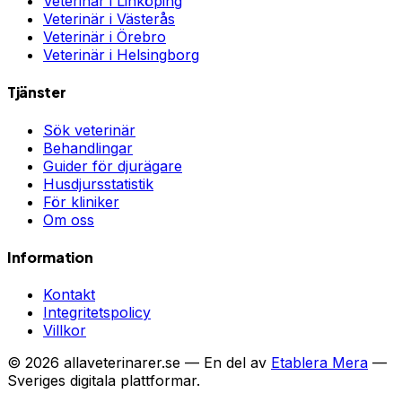
Veterinär i
Linköping
Veterinär i
Västerås
Veterinär i
Örebro
Veterinär i
Helsingborg
Tjänster
Sök veterinär
Behandlingar
Guider för djurägare
Husdjursstatistik
För kliniker
Om oss
Information
Kontakt
Integritetspolicy
Villkor
©
2026
allaveterinarer.se — En del av
Etablera Mera
—
Sveriges digitala plattformar.