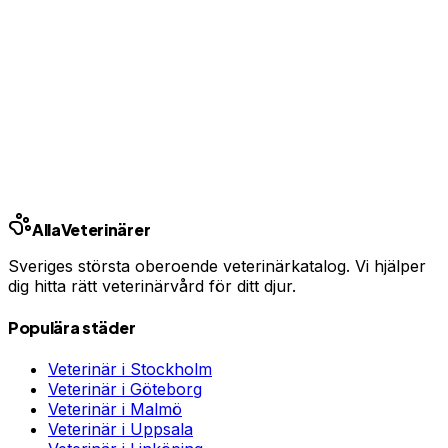
Jämför djurförsäkringar
Annons — vi kan få ersättning om du tecknar.
Samarbete med Addrevenue.
Andra städer
Stockholm
Göteborg
Malmö
Uppsala
Linköping
Västerås
Örebro
Helsingborg
Alla
Veterinärer
Sveriges största oberoende veterinärkatalog. Vi hjälper
dig hitta rätt veterinärvård för ditt djur.
Populära städer
Veterinär i
Stockholm
Veterinär i
Göteborg
Veterinär i
Malmö
Veterinär i
Uppsala