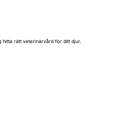
ing
Västerås
Örebro
Helsingborg
itta rätt veterinärvård för ditt djur.