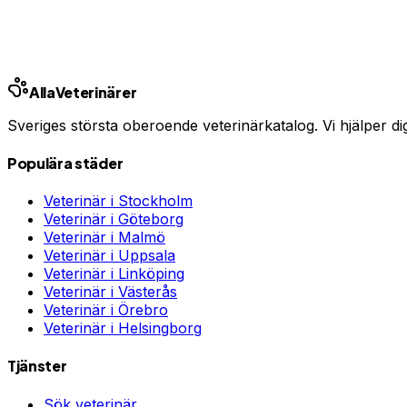
Andra städer
Stockholm
Göteborg
Malmö
Uppsala
Linköp
Alla
Veterinärer
Sveriges största oberoende veterinärkatalog. Vi hjälper dig h
Populära städer
Veterinär i
Stockholm
Veterinär i
Göteborg
Veterinär i
Malmö
Veterinär i
Uppsala
Veterinär i
Linköping
Veterinär i
Västerås
Veterinär i
Örebro
Veterinär i
Helsingborg
Tjänster
Sök veterinär