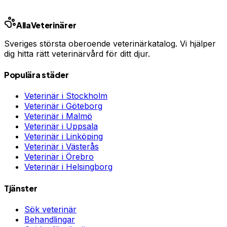
Linköping
Västerås
Örebro
Helsingborg
Alla
Veterinärer
Sveriges största oberoende veterinärkatalog. Vi hjälper
dig hitta rätt veterinärvård för ditt djur.
Populära städer
Veterinär i
Stockholm
Veterinär i
Göteborg
Veterinär i
Malmö
Veterinär i
Uppsala
Veterinär i
Linköping
Veterinär i
Västerås
Veterinär i
Örebro
Veterinär i
Helsingborg
Tjänster
Sök veterinär
Behandlingar