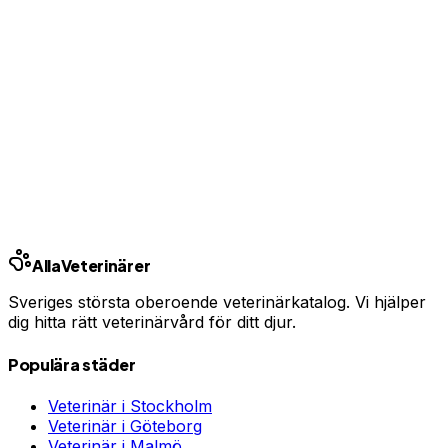
Se priser från Sveriges försäkringsbolag
Jämför djurförsäkringar
Annons — vi kan få ersättning om du tecknar.
Samarbete med Addrevenue.
Andra städer
Stockholm
Göteborg
Malmö
Uppsala
Linköping
Västerås
Örebro
Helsingborg
Alla
Veterinärer
Sveriges största oberoende veterinärkatalog. Vi hjälper
dig hitta rätt veterinärvård för ditt djur.
Populära städer
Veterinär i
Stockholm
Veterinär i
Göteborg
Veterinär i
Malmö