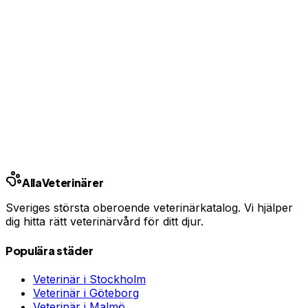
Se priser från Sveriges försäkringsbolag
Jämför djurförsäkringar
Annons — vi kan få ersättning om du tecknar.
Samarbete med Addrevenue.
Andra städer
Stockholm
Göteborg
Malmö
Uppsala
Linköping
Västerås
Örebro
Helsingborg
Alla
Veterinärer
Sveriges största oberoende veterinärkatalog. Vi hjälper
dig hitta rätt veterinärvård för ditt djur.
Populära städer
Veterinär i
Stockholm
Veterinär i
Göteborg
Veterinär i
Malmö