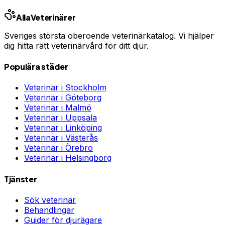
Linköping
Västerås
Örebro
Helsingborg
Alla
Veterinärer
Sveriges största oberoende veterinärkatalog. Vi hjälper
dig hitta rätt veterinärvård för ditt djur.
Populära städer
Veterinär i
Stockholm
Veterinär i
Göteborg
Veterinär i
Malmö
Veterinär i
Uppsala
Veterinär i
Linköping
Veterinär i
Västerås
Veterinär i
Örebro
Veterinär i
Helsingborg
Tjänster
Sök veterinär
Behandlingar
Guider för djurägare