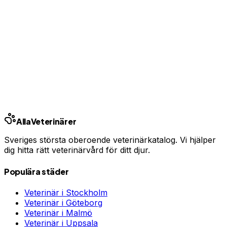
Relaterade behandlingar
Ultraljud hund
Röntgen hund
Kastrering hund
Relaterade guider
Hitta akutveterinär
Vad kostar veterinären 2026?
Alla
Veterinärer
Sveriges största oberoende veterinärkatalog. Vi hjälper
dig hitta rätt veterinärvård för ditt djur.
Populära städer
Veterinär i
Stockholm
Veterinär i
Göteborg
Veterinär i
Malmö
Veterinär i
Uppsala