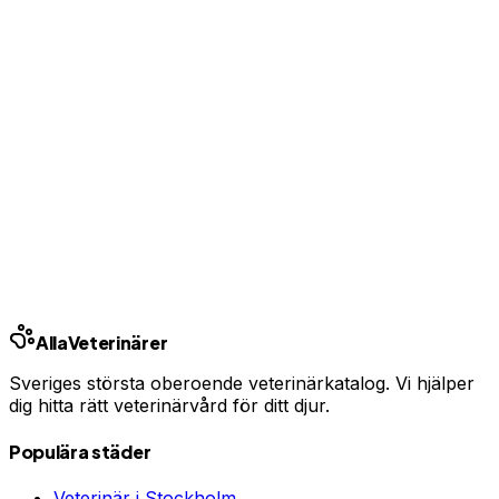
Jämför priser
Annons · Samarbete med Addrevenue
Relaterade behandlingar
Hälsokontroll hund
Allergiutredning hund
Ultraljud hund
Relaterade guider
Vad kostar veterinären 2026?
När ska du besöka veterinären?
Alla
Veterinärer
Sveriges största oberoende veterinärkatalog. Vi hjälper
dig hitta rätt veterinärvård för ditt djur.
Populära städer
Veterinär i
Stockholm