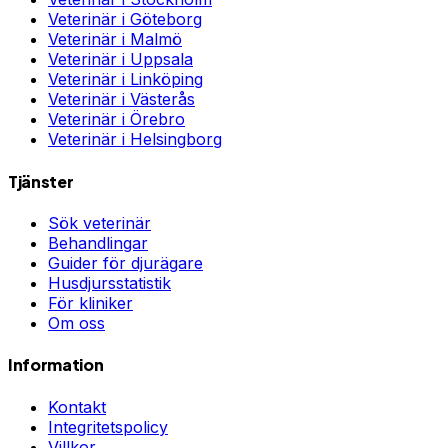
Veterinär i
Göteborg
Veterinär i
Malmö
Veterinär i
Uppsala
Veterinär i
Linköping
Veterinär i
Västerås
Veterinär i
Örebro
Veterinär i
Helsingborg
Tjänster
Sök veterinär
Behandlingar
Guider för djurägare
Husdjursstatistik
För kliniker
Om oss
Information
Kontakt
Integritetspolicy
Villkor